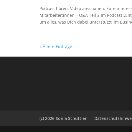
Podcast hören: Video anschauen: Eure interes
Mitarbeiter:innen – Q&A Teil 2 Im Podcast „En
um alles, was Dich dabei unterstützt, im Busine
« Ältere Einträge
(c) 2026 Sonia Schüttler
Datenschutzhinwe