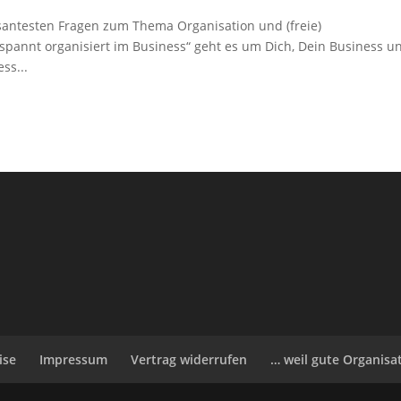
santesten Fragen zum Thema Organisation und (freie)
tspannt organisiert im Business“ geht es um Dich, Dein Business u
ss...
ise
Impressum
Vertrag widerrufen
… weil gute Organisa