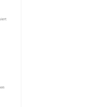
iert
was