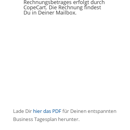
Rechnungsbetrages erfolgt durch
CopeCart. Die Rechnung findest
Du in Deiner Mailbox.
Speichere Dir den Link
dieser Seite gut ab. Hier
sind Deine Inhalte:
Lade Dir
hier das PDF
für Deinen entspannten
Business Tagesplan herunter.