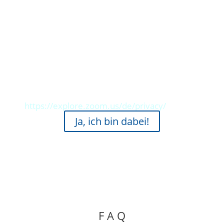
Dein entspannt organisiertes Postfach
💶 Deine Investition zum Einführungspreis
99,00 € netto
Beide Workshops werden über Zoom
stattfinden und aufgenommen.
https://explore.zoom.us/de/privacy/
Ja, ich bin dabei!
F A Q