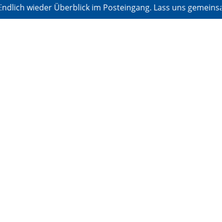
wieder Überblick im Posteingang. Lass uns gemeinsam Ordn
Inbox Zero:
Endlich
wieder
Überblick
im
Postein-
gang