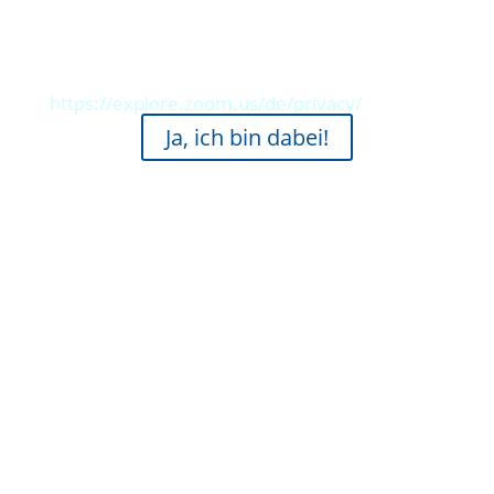
Beide Workshops werden über Zoom
stattfinden und aufgenommen.
https://explore.zoom.us/de/privacy/
Ja, ich bin dabei!
Ich weiß aus eigener Erfahrung und aus der
Zusammenarbeit mit vielen Selbstständigen,
wie belastend dauerhafte Unordnung im
digitalen Alltag sein kann.
Genau deshalb arbeite ich pragmatisch, ruhig
und verständlich.
Damit Organisation nicht noch mehr
Stress verursacht, sondern Entlastung
bringt.